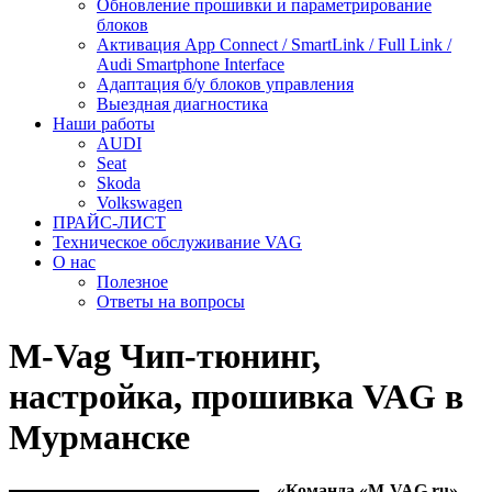
Обновление прошивки и параметрирование
блоков
Активация App Connect / SmartLink / Full Link /
Audi Smartphone Interface
Адаптация б/у блоков управления
Выездная диагностика
Наши работы
AUDI
Seat
Skoda
Volkswagen
ПРАЙС-ЛИСТ
Техническое обслуживание VAG
О нас
Полезное
Ответы на вопросы
M-Vag Чип-тюнинг,
настройка, прошивка VAG в
Мурманске
«Команда «M-VAG.ru»