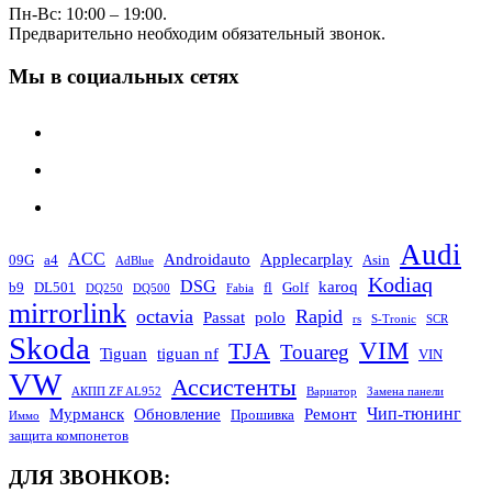
Пн-Вс: 10:00 – 19:00.
Предварительно необходим обязательный звонок.
Мы в социальных сетях
Audi
ACC
Androidauto
Applecarplay
09G
a4
Asin
AdBlue
Kodiaq
DSG
karoq
b9
DL501
fl
Golf
DQ250
DQ500
Fabia
mirrorlink
octavia
Rapid
Passat
polo
rs
S-Tronic
SCR
Skoda
TJA
VIM
Touareg
Tiguan
tiguan nf
VIN
VW
Ассистенты
АКПП ZF AL952
Вариатор
Замена панели
Чип-тюнинг
Мурманск
Обновление
Ремонт
Прошивка
Иммо
защита компонетов
ДЛЯ ЗВОНКОВ: