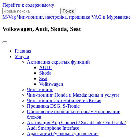
Перейти к содержимому
Поиск:
M-Vag Чип-тюнинг, настройка, прошивка VAG в Мурманске
Volkswagen, Audi, Skoda, Seat
Главная
Услуги
Активация скрытых функций
AUDI
Skoda
Seat
Volkswagen
Чип-тюнинг
Чип-тюнинг Honda и Mazda: цены и услуги
Чип-тюнинг автомобилей из Китая
Прошивка DSG, S-Tronic
Обновление прошивки и параметрирование
блоков
Активация App Connect / SmartLink / Full Link /
Audi Smartphone Interface
Адаптация б/у блоков управления