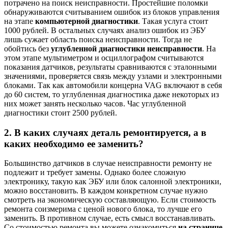
потрачено на поиск неисправности. Простейшие поломки
обнаруживаются считыванием ошибок из блоков управления
на этапе
компьютерной диагностики
. Такая услуга стоит
1000 рублей. В остальных случаях анализ ошибок из ЭБУ
лишь сужает область поиска неисправности. Тогда не
обойтись без
углубленной диагностики неисправности
. На
этом этапе мультиметром и осциллографом считываются
показания датчиков, результаты сравниваются с эталонными
значениями, проверяется связь между узлами и электронными
блоками. Так как автомобили концерна VAG включают в себя
до 60 систем, то углубленная диагностика даже некоторых из
них может занять несколько часов. Час углубленной
диагностики стоит 2500 рублей.
2. В каких случаях деталь ремонтируется, а в
каких необходимо ее заменить?
Большинство датчиков в случае неисправности ремонту не
подлежит и требует замены. Однако более сложную
электронику, такую как ЭБУ или блок салонной электроники,
можно восстановить. В каждом конкретном случае нужно
смотреть на экономическую составляющую. Если стоимость
ремонта соизмерима с ценой нового блока, то лучше его
заменить. В противном случае, есть смысл восстанавливать.
Со стоимостью ремонта вы можете ознакомиться
на странице