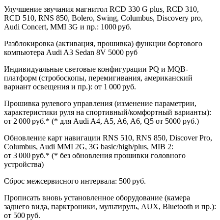
Улучшение звучания магнитол RCD 330 G plus, RCD 310,
RCD 510, RNS 850, Bolero, Swing, Columbus, Discovery pro,
Audi Concert, MMI 3G и пр.: 1000 руб.
Разблокировка (активация, прошивка) функции бортового
компьютера Audi A3 Sedan 8V 5000 руб
Индивидуальные световые конфигурации PQ и MQB-
платформ (стробоскопы, перемигивания, американский
вариант освещения и пр.): от 1 000 руб.
Прошивка рулевого управления (изменение параметрии,
характеристики руля на спортивный/комфортный варианты):
от 2 000 руб.* (* для Audi A4, A5, A6, A6, Q5 от 5000 руб.)
Обновление карт навигации RNS 510, RNS 850, Discover Pro,
Columbus, Audi MMI 2G, 3G basic/high/plus, MIB 2:
от 3 000 руб.* (* без обновления прошивки головного
устройства)
Cброс межсервисного интервала: 500 руб.
Прописать вновь установленное оборудование (камера
заднего вида, парктроники, мультируль, AUX, Bluetooth и пр.):
от 500 руб.