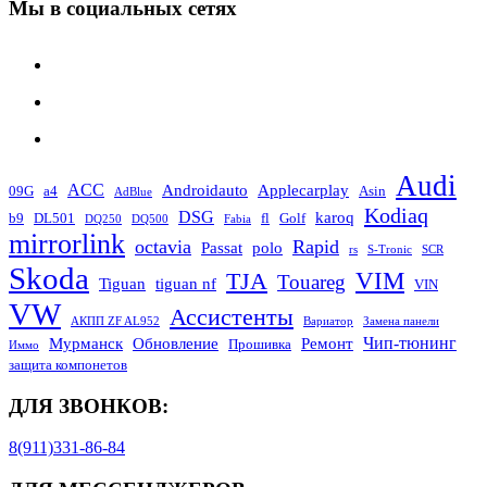
Мы в социальных сетях
Audi
ACC
Androidauto
Applecarplay
09G
a4
Asin
AdBlue
Kodiaq
DSG
karoq
b9
DL501
fl
Golf
DQ250
DQ500
Fabia
mirrorlink
octavia
Rapid
Passat
polo
rs
S-Tronic
SCR
Skoda
TJA
VIM
Touareg
Tiguan
tiguan nf
VIN
VW
Ассистенты
АКПП ZF AL952
Вариатор
Замена панели
Чип-тюнинг
Мурманск
Обновление
Ремонт
Прошивка
Иммо
защита компонетов
ДЛЯ ЗВОНКОВ:
8(911)331-86-84