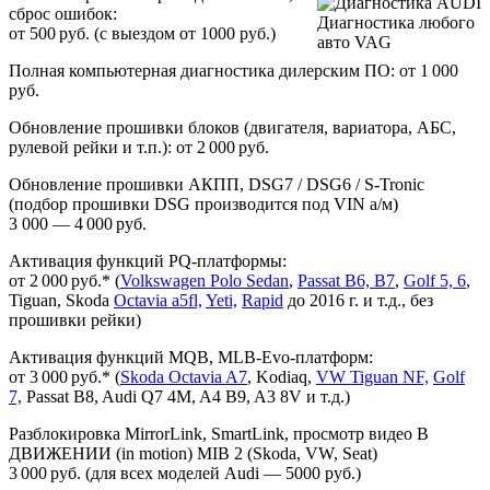
сброс ошибок:
Диагностика любого
от 500 руб. (с выездом от 1000 руб.)
авто VAG
Полная компьютерная диагностика дилерским ПО: от 1 000
руб.
Обновление прошивки блоков (двигателя, вариатора, АБС,
рулевой рейки и т.п.): от 2 000 руб.
Обновление прошивки АКПП, DSG7 / DSG6 / S-Tronic
(подбор прошивки DSG производится под VIN а/м)
3 000 — 4 000 руб.
Активация функций PQ-платформы:
от 2 000 руб.* (
Volkswagen Polo Sedan
,
Passat B6, B7
,
Golf 5, 6
,
Tiguan, Skoda
Octavia a5fl,
Yeti,
Rapid
до 2016 г. и т.д., без
прошивки рейки)
Активация функций MQB, MLB-Evo-платформ:
от 3 000 руб.* (
Skoda Octavia A7
, Kodiaq,
VW Tiguan NF,
Golf
7,
Passat B8, Audi Q7 4M, A4 B9, A3 8V и т.д.)
Разблокировка MirrorLink, SmartLink, просмотр видео В
ДВИЖЕНИИ (in motion) MIB 2 (Skoda, VW, Seat)
3 000 руб. (для всех моделей Audi — 5000 руб.)