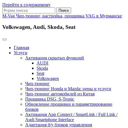
Перейти к содержимому
Поиск:
M-Vag Чип-тюнинг, настройка, прошивка VAG в Мурманске
Volkswagen, Audi, Skoda, Seat
Главная
Услуги
Активация скрытых функций
AUDI
Skoda
Seat
Volkswagen
Чип-тюнинг
Чип-тюнинг Honda и Mazda: цены и услуги
Чип-тюнинг автомобилей из Китая
Прошивка DSG, S-Tronic
Обновление прошивки и параметрирование
блоков
Активация App Connect / SmartLink / Full Link /
Audi Smartphone Interface
Адаптация б/у блоков управления