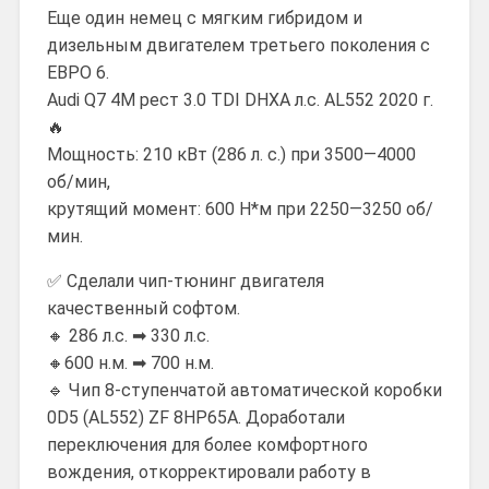
Еще один немец с мягким гибридом и
дизельным двигателем третьего поколения с
ЕВРО 6.
Audi Q7 4M рест 3.0 TDI DHXA л.с. AL552 2020 г.
🔥
Мощность: 210 кВт (286 л. с.) при 3500—4000
об/мин,
крутящий момент: 600 Н*м при 2250—3250 об/
мин.
✅ Сделали чип-тюнинг двигателя
качественный софтом.
🔸 286 л.с. ➡ 330 л.с.
🔸600 н.м. ➡ 700 н.м.
🔹 Чип 8-ступенчатой автоматической коробки
0D5 (AL552) ZF 8HP65A. Доработали
переключения для более комфортного
вождения, откорректировали работу в