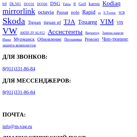
Kodiaq
DSG
karoq
b9
DL501
fl
Golf
DQ250
DQ500
Fabia
mirrorlink
octavia
Rapid
Passat
polo
rs
S-Tronic
SCR
Skoda
TJA
VIM
Touareg
Tiguan
tiguan nf
VIN
VW
Ассистенты
АКПП ZF AL952
Вариатор
Замена панели
Чип-тюнинг
Мурманск
Обновление
Ремонт
Прошивка
Иммо
защита компонетов
ДЛЯ ЗВОНКОВ:
8(911)331-86-84
ДЛЯ МЕССЕНДЖЕРОВ:
8(911)331-86-84
ПОЧТА:
info@m-vag.ru