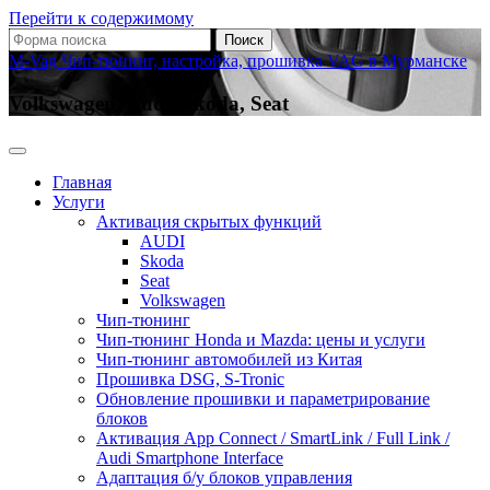
Перейти к содержимому
Поиск:
M-Vag Чип-тюнинг, настройка, прошивка VAG в Мурманске
Volkswagen, Audi, Skoda, Seat
Главная
Услуги
Активация скрытых функций
AUDI
Skoda
Seat
Volkswagen
Чип-тюнинг
Чип-тюнинг Honda и Mazda: цены и услуги
Чип-тюнинг автомобилей из Китая
Прошивка DSG, S-Tronic
Обновление прошивки и параметрирование
блоков
Активация App Connect / SmartLink / Full Link /
Audi Smartphone Interface
Адаптация б/у блоков управления