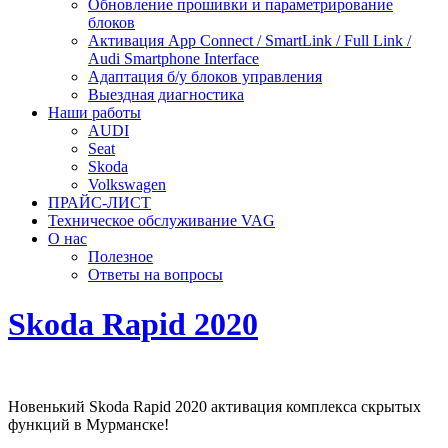
Обновление прошивки и параметрирование
блоков
Активация App Connect / SmartLink / Full Link /
Audi Smartphone Interface
Адаптация б/у блоков управления
Выездная диагностика
Наши работы
AUDI
Seat
Skoda
Volkswagen
ПРАЙС-ЛИСТ
Техническое обслуживание VAG
О нас
Полезное
Ответы на вопросы
Skoda Rapid 2020
Новенький Skoda Rapid 2020 активация комплекса скрытых
функций в Мурманске!